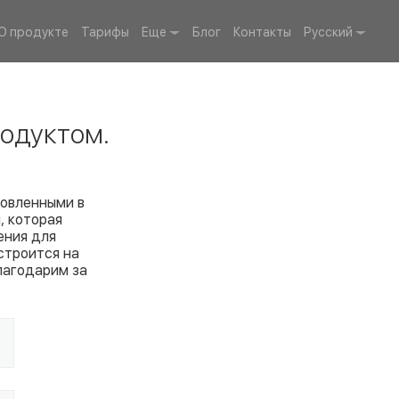
О продукте
Тарифы
Еще
Блог
Контакты
Русский
одуктом.
товленными в
, которая
ения для
строится на
лагодарим за