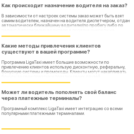
Как происходит назначение водителя на заказ?
В зависимости от настроек системы заказ может быть взят
самим водителем, назначен на водителя диспетчером, отдан
автоматически ближайшему водителю(по пробегу либо по
радиусу) или первому водителю в порядке очереди на
стояке(в секторе).
Какие методы привлечения клиентов
существуют в вашей программе?
Программа LigaTaxi имеет большие возможности по
привлечению клиентов использую дисконтную, реферальну,
бонусную системы и промокоды. Клиенты могут накапливать
бонусы за свои поездки и поездки своих друзей,
расплачиватся ими, а также получать скидки по программе
лояльности и промокодам.
Может ли водитель пополнять свой баланс
через платежные терминалы?
Програмный комплекс LigaTaxi имеет интеграцию со всеми
популярными платежными терминалами.