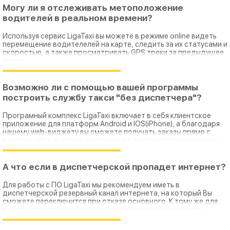
Могу ли я отслеживать метоположение
водителей в реальном времени?
Используя сервис LigaTaxi вы можете в режиме online видеть
перемещение водителелей на карте, следить за их статусами и
скоростью, а также просматривать GPS треки за предыдущее
время.
Возможно ли с помощью вашей программы
построить службу такси "без диспетчера"?
Програмный комплекс LigaTaxi включает в себя клиентское
приложение для платформ Android и IOS(iPhone), а благодаря
нашему web-виджету вы сможете получать заказы прямо с
вашего сайта. Участие диспетчера в распределении заказов
совсем не требуется, за него все сделает "робот".
А что если в диспетчерской пропадет интернет?
Для работы с ПО LigaTaxi мы рекомендуем иметь в
диспетчерской резервный канал интернета, на который Вы
сможете переключится при отказе основного. К тому же для
работы с программой диспетчерам нет необходимости
находится в диспетчерской. Они могут работать из дома.