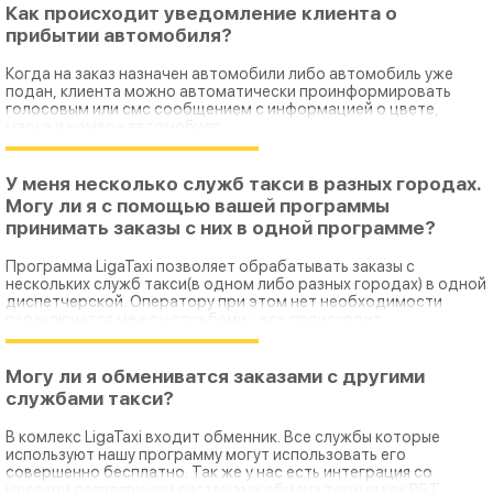
Как происходит уведомление клиента о
прибытии автомобиля?
Когда на заказ назначен автомобили либо автомобиль уже
подан, клиента можно автоматически проинформировать
голосовым или смс сообщением с информацией о цвете,
марке и номере автомобиля.
У меня несколько служб такси в разных городах.
Могу ли я с помощью вашей программы
принимать заказы с них в одной программе?
Программа LigaTaxi позволяет обрабатывать заказы с
нескольких служб такси(в одном либо разных городах) в одной
диспетчерской. Оператору при этом нет необходимости
переключатся между службами - все происходит
автоматически.
Могу ли я обмениватся заказами с другими
службами такси?
В комлекс LigaTaxi входит обменник. Все службы которые
используют нашу программу могут использовать его
совершенно бесплатно. Так же у нас есть интеграция со
многими популярными системами обмена такими как РБТ,