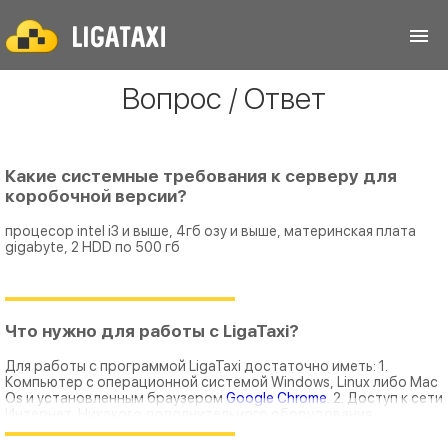
Вопрос / Ответ
Какие системные требования к серверу для
коробочной версии?
процесор intel i3 и выше, 4гб озу и выше, материнская плата
gigabyte, 2 HDD по 500 гб
Что нужно для работы с LigaTaxi?
Для работы с программой LigaTaxi достаточно иметь: 1.
Компьютер c операционной системой Windows, Linux либо Mac
Os и установленным браузером
Google Chrome
. 2. Доступ к сети
Интернет. Никакого дополнительного оборудования
программа не требует.