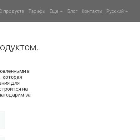
О продукте
Тарифы
Еще
Блог
Контакты
Русский
одуктом.
товленными в
, которая
ения для
строится на
лагодарим за