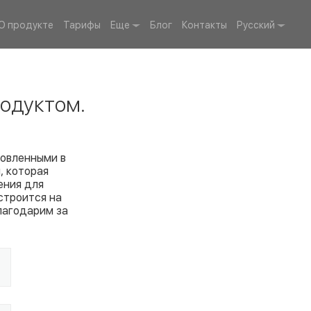
О продукте
Тарифы
Еще
Блог
Контакты
Русский
одуктом.
товленными в
, которая
ения для
строится на
лагодарим за